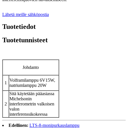
Lähetä meille sähköpostia
Tuotetiedot
Tuotetunnisteet
Johdanto
Volframilamppu 6V15W,
1
natriumlamppu 20W
Sitä käytetään pääasiassa
Michelsonin
2
interferometrin valkoisen
valon
interferenssikokeessa
Edellinen:
LTS-8-monipurkauslamppu