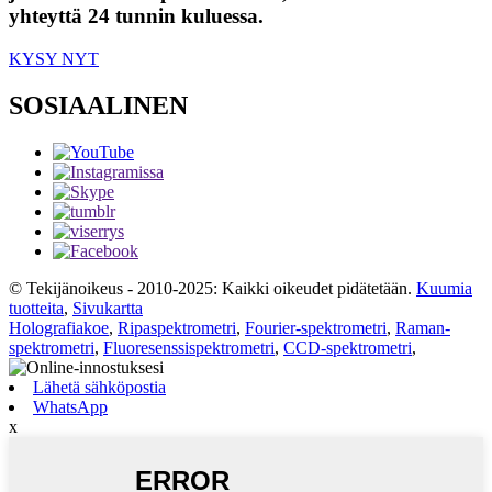
yhteyttä 24 tunnin kuluessa.
KYSY NYT
SOSIAALINEN
© Tekijänoikeus - 2010-2025: Kaikki oikeudet pidätetään.
Kuumia
tuotteita
,
Sivukartta
Holografiakoe
,
Ripaspektrometri
,
Fourier-spektrometri
,
Raman-
spektrometri
,
Fluoresenssispektrometri
,
CCD-spektrometri
,
Lähetä sähköpostia
WhatsApp
x