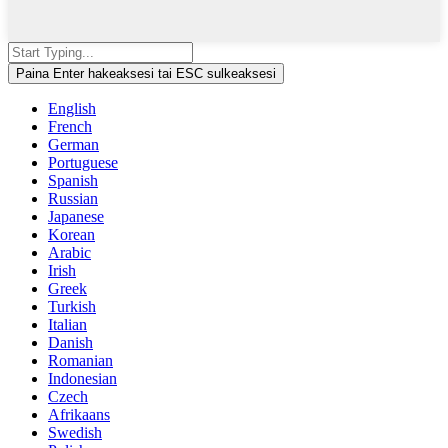
Paina Enter hakeaksesi tai ESC sulkeaksesi
English
French
German
Portuguese
Spanish
Russian
Japanese
Korean
Arabic
Irish
Greek
Turkish
Italian
Danish
Romanian
Indonesian
Czech
Afrikaans
Swedish