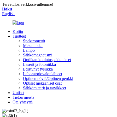
Tervetuloa verkkosivuillemme!
Haku
English
Kotiin
Tuotteet
Spektrometrit
Mekaniikka
Lämpö
Sähkömagnetismi
Optiikan koulutuspakkaukset
Laserit ja fotoniikka
Edistynyt fysiikka
Laboratoriovalonlähteet
Optinen pöytä/Optinen penkki
Optiset mekaaniset osat
Sähkömittarit ja tarvikkeet
Uutiset
Tietoa meistä
Ota yhteyttä