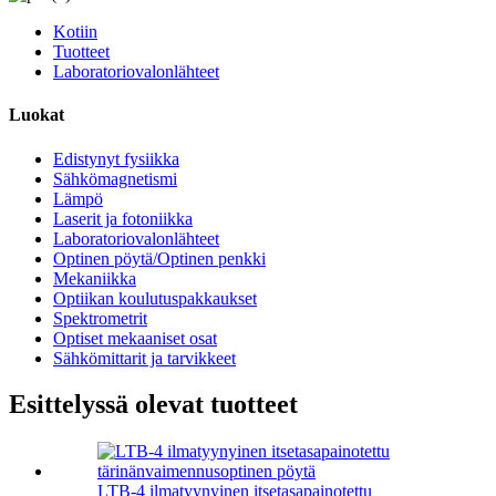
Kotiin
Tuotteet
Laboratoriovalonlähteet
Luokat
Edistynyt fysiikka
Sähkömagnetismi
Lämpö
Laserit ja fotoniikka
Laboratoriovalonlähteet
Optinen pöytä/Optinen penkki
Mekaniikka
Optiikan koulutuspakkaukset
Spektrometrit
Optiset mekaaniset osat
Sähkömittarit ja tarvikkeet
Esittelyssä olevat tuotteet
LTB-4 ilmatyynyinen itsetasapainotettu