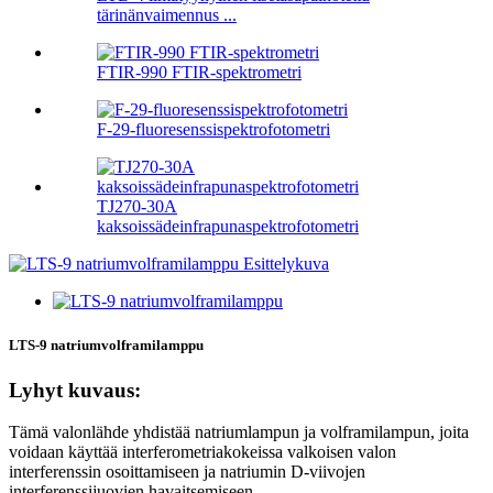
tärinänvaimennus ...
FTIR-990 FTIR-spektrometri
F-29-fluoresenssispektrofotometri
TJ270-30A
kaksoissädeinfrapunaspektrofotometri
LTS-9 natriumvolframilamppu
Lyhyt kuvaus:
Tämä valonlähde yhdistää natriumlampun ja volframilampun, joita
voidaan käyttää interferometriakokeissa valkoisen valon
interferenssin osoittamiseen ja natriumin D-viivojen
interferenssijuovien havaitsemiseen.