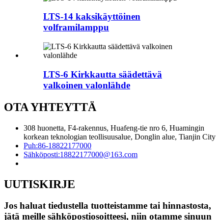
LTS-14 kaksikäyttöinen
volframilamppu
LTS-6 Kirkkautta säädettävä
valkoinen valonlähde
OTA YHTEYTTÄ
308 huonetta, F4-rakennus, Huafeng-tie nro 6, Huamingin
korkean teknologian teollisuusalue, Donglin alue, Tianjin City
Puh:
86-18822177000
Sähköposti:
18822177000@163.com
UUTISKIRJE
Jos haluat tiedustella tuotteistamme tai hinnastosta,
jätä meille sähköpostiosoitteesi, niin otamme sinuun