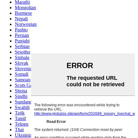
Marathi
Mongolian
Burmese
Nepali
Norwegian
Pashto
Persian
Punjabi
Serbian
Sesotho
Sinhala
Slovak
Slovenian
Somali
Samoan
Scots Gaelic
Shona
Sindhi
Sundanese
Swahili
Tajik
Tamil
Telugu
Thai
Ukrainian