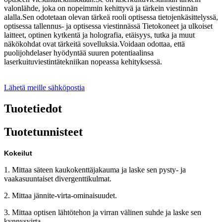
valonlähde, joka on nopeimmin kehittyvä ja tärkein viestinnän
alalla.Sen odotetaan olevan tärkeä rooli optisessa tietojenkäsittelyssä,
optisessa tallennus- ja optisessa viestinnässä Tietokoneet ja ulkoiset
laitteet, optinen kytkentä ja holografia, etäisyys, tutka ja muut
näkökohdat ovat tärkeitä sovelluksia.Voidaan odottaa, että
puolijohdelaser hyödyntää suuren potentiaalinsa
laserkuituviestintätekniikan nopeassa kehityksessä.
Lähetä meille sähköpostia
Tuotetiedot
Tuotetunnisteet
Kokeilut
1. Mittaa säteen kaukokenttäjakauma ja laske sen pysty- ja
vaakasuuntaiset divergenttikulmat.
2. Mittaa jännite-virta-ominaisuudet.
3. Mittaa optisen lähtötehon ja virran välinen suhde ja laske sen
kynnysvirta.