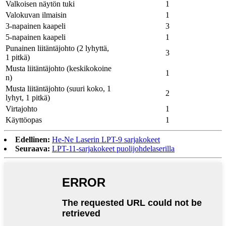
Valkoisen näytön tuki
1
Valokuvan ilmaisin
1
3-napainen kaapeli
3
5-napainen kaapeli
1
Punainen liitäntäjohto (2 lyhyttä,
3
1 pitkä)
Musta liitäntäjohto (keskikokoine
1
n)
Musta liitäntäjohto (suuri koko, 1
2
lyhyt, 1 pitkä)
Virtajohto
1
Käyttöopas
1
Edellinen:
He-Ne Laserin LPT-9 sarjakokeet
Seuraava:
LPT-11-sarjakokeet puolijohdelaserilla