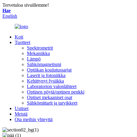
Tervetuloa sivuillemme!
Hae
English
Koti
Tuotteet
Spektrometrit
Mekaniikka
Lämpö
Sähkömagnetismi
Optiikan koulutussarjat
Laserit ja fotoniikka
Kehittynyt fysiikka
Laboratorion valonlähteet
Optinen pöytä/optinen penkki
Optiset mekaaniset osat
Sähkömittarit ja tarvikkeet
Uutiset
Meistä
Ota meihin yhteyttä