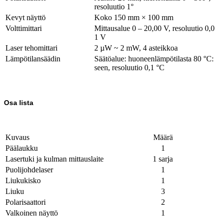
resoluutio 1°
Kevyt näyttö
Koko 150 mm × 100 mm
Volttimittari
Mittausalue 0 – 20,00 V, resoluutio 0,0
1 V
Laser tehomittari
2 µW ~ 2 mW, 4 asteikkoa
Lämpötilansäädin
Säätöalue: huoneenlämpötilasta 80 °C:
seen, resoluutio 0,1 °C
Osa lista
Kuvaus
Määrä
Päälaukku
1
Lasertuki ja kulman mittauslaite
1 sarja
Puolijohdelaser
1
Liukukisko
1
Liuku
3
Polarisaattori
2
Valkoinen näyttö
1