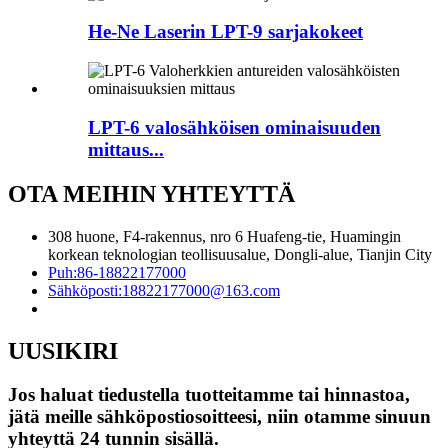
He-Ne Laserin LPT-9 sarjakokeet
LPT-6 valosähköisen ominaisuuden
mittaus...
OTA MEIHIN YHTEYTTÄ
308 huone, F4-rakennus, nro 6 Huafeng-tie, Huamingin
korkean teknologian teollisuusalue, Dongli-alue, Tianjin City
Puh:
86-18822177000
Sähköposti:
18822177000@163.com
UUSIKIRI
Jos haluat tiedustella tuotteitamme tai hinnastoa,
jätä meille sähköpostiosoitteesi, niin otamme sinuun
yhteyttä 24 tunnin sisällä.