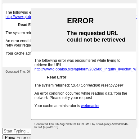
Paina Enter etsiäksesi tai ESC sulkeaksesi