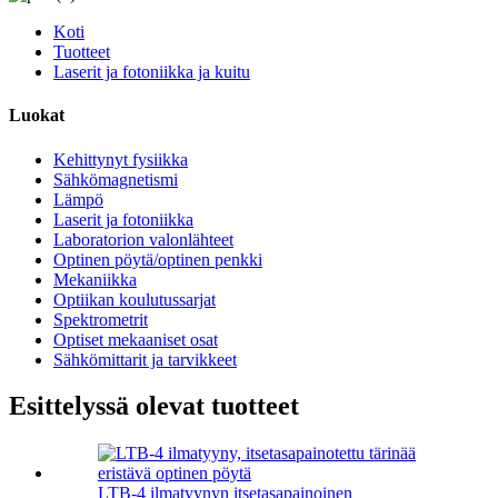
Koti
Tuotteet
Laserit ja fotoniikka ja kuitu
Luokat
Kehittynyt fysiikka
Sähkömagnetismi
Lämpö
Laserit ja fotoniikka
Laboratorion valonlähteet
Optinen pöytä/optinen penkki
Mekaniikka
Optiikan koulutussarjat
Spektrometrit
Optiset mekaaniset osat
Sähkömittarit ja tarvikkeet
Esittelyssä olevat tuotteet
LTB-4 ilmatyynyn itsetasapainoinen