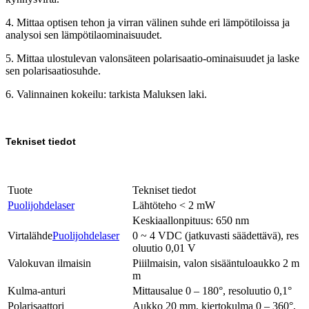
4. Mittaa optisen tehon ja virran välinen suhde eri lämpötiloissa ja
analysoi sen lämpötilaominaisuudet.
5. Mittaa ulostulevan valonsäteen polarisaatio-ominaisuudet ja laske
sen polarisaatiosuhde.
6. Valinnainen kokeilu: tarkista Maluksen laki.
Tekniset tiedot
Tuote
Tekniset tiedot
Puolijohdelaser
Lähtöteho < 2 mW
Keskiaallonpituus: 650 nm
Virtalähde
Puolijohdelaser
0 ~ 4 VDC (jatkuvasti säädettävä), res
oluutio 0,01 V
Valokuvan ilmaisin
Piiilmaisin, valon sisääntuloaukko 2 m
m
Kulma-anturi
Mittausalue 0 – 180°, resoluutio 0,1°
Polarisaattori
Aukko 20 mm, kiertokulma 0 – 360°,