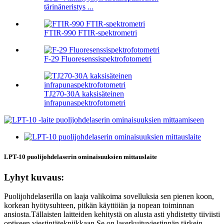
tärinäneristys ...
FTIR-990 FTIR-spektrometri
F-29 Fluoresenssispektrofotometri
TJ270-30A kaksisäteinen
infrapunaspektrofotometri
LPT-10 puolijohdelaserin ominaisuuksien mittauslaite
Lyhyt kuvaus:
Puolijohdelaserilla on laaja valikoima sovelluksia sen pienen koon,
korkean hyötysuhteen, pitkän käyttöiän ja nopean toiminnan
ansiosta.Tällaisten laitteiden kehitystä on alusta asti yhdistetty tiiviisti
optiseen viestintätekniikkaan.Se on laserkuituviestinnän tärkein