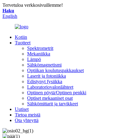
Tervetuloa verkkosivuillemme!
Haku
English
Kotiin
Tuotteet
Spektrometrit
Mekaniikka
Lämpö
Sähkömagnetismi
Optiikan koulutuspakkaukset
Laserit ja fotoniikka
Edistynyt fysiikka
Laboratoriovalonlähteet
Optinen pöytä/Optinen penkki
Optiset mekaaniset osat
Sähkömittarit ja tarvikkeet
Uutiset
Tietoa meistä
Ota yhteyttä