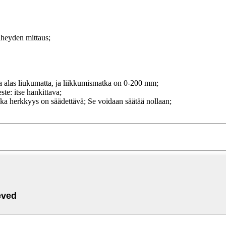
iheyden mittaus;
 ja alas liukumatta, ja liikkumismatka on 0-200 mm;
ste: itse hankittava;
jonka herkkyys on säädettävä; Se voidaan säätää nollaan;