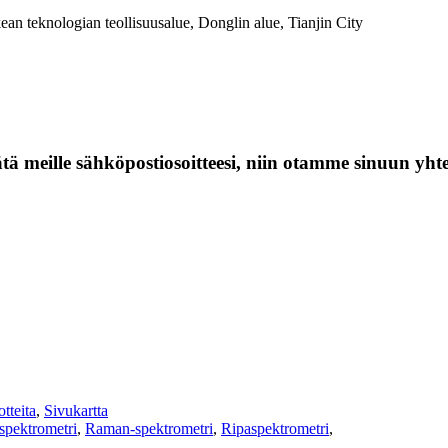
an teknologian teollisuusalue, Donglin alue, Tianjin City
jätä meille sähköpostiosoitteesi, niin otamme sinuun yht
tteita
,
Sivukartta
spektrometri
,
Raman-spektrometri
,
Ripaspektrometri
,