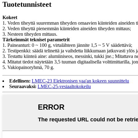
Tuotetunnisteet
Kokeet
1. Veden tiheyttä suuremman tiheyden omaavien kiinteiden aineiden t
2. Veden tiheyttä pienemmän kiinteiden aineiden tiheyden mittaus;
3. Nesteen tiheyden mittaus.
Tärkeimmät tekniset parametrit
1. Paineanturi: 0 ~ 100 g, virtalähteen jännite 1,5 ~ 5 V säädettävä;
2. Testipenkki: säädä telinettä ja vaihdetta liikkumaan jatkuvasti ylös
3. Testattu kiinteä aine: alumiiniseos, messinki, tukki jne.; Mitattava ne
4. Mitatut tiedot näytetään 3,5 tuuman digitaalisella volttimittarilla, 
5. Vakiopainoryhmä, 70 g.
Edellinen:
LMEC-23 Elektronisen vaa'an kokeen suunnittelu
Seuraavaksi:
LMEC-25-vesiaaltokokeilu