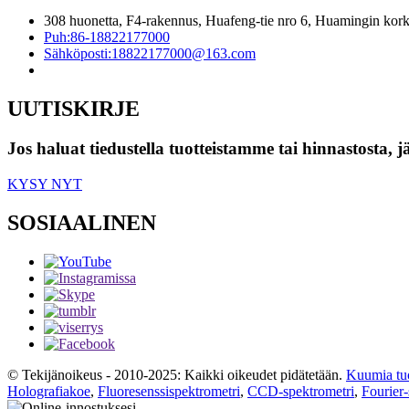
308 huonetta, F4-rakennus, Huafeng-tie nro 6, Huamingin korke
Puh:
86-18822177000
Sähköposti:
18822177000@163.com
UUTISKIRJE
Jos haluat tiedustella tuotteistamme tai hinnastosta, 
KYSY NYT
SOSIAALINEN
© Tekijänoikeus - 2010-2025: Kaikki oikeudet pidätetään.
Kuumia tuo
Holografiakoe
,
Fluoresenssispektrometri
,
CCD-spektrometri
,
Fourier-