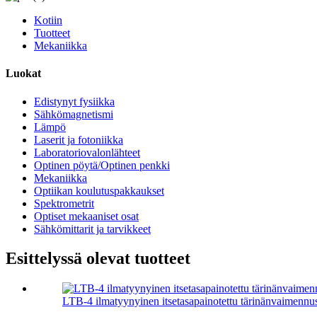
Kotiin
Tuotteet
Mekaniikka
Luokat
Edistynyt fysiikka
Sähkömagnetismi
Lämpö
Laserit ja fotoniikka
Laboratoriovalonlähteet
Optinen pöytä/Optinen penkki
Mekaniikka
Optiikan koulutuspakkaukset
Spektrometrit
Optiset mekaaniset osat
Sähkömittarit ja tarvikkeet
Esittelyssä olevat tuotteet
LTB-4 ilmatyynyinen itsetasapainotettu tärinänvaimennus 