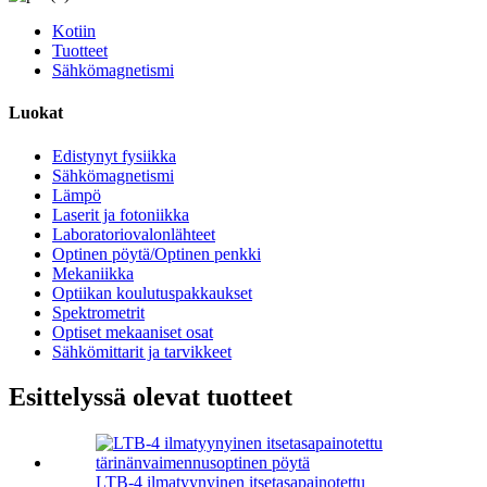
Kotiin
Tuotteet
Sähkömagnetismi
Luokat
Edistynyt fysiikka
Sähkömagnetismi
Lämpö
Laserit ja fotoniikka
Laboratoriovalonlähteet
Optinen pöytä/Optinen penkki
Mekaniikka
Optiikan koulutuspakkaukset
Spektrometrit
Optiset mekaaniset osat
Sähkömittarit ja tarvikkeet
Esittelyssä olevat tuotteet
LTB-4 ilmatyynyinen itsetasapainotettu