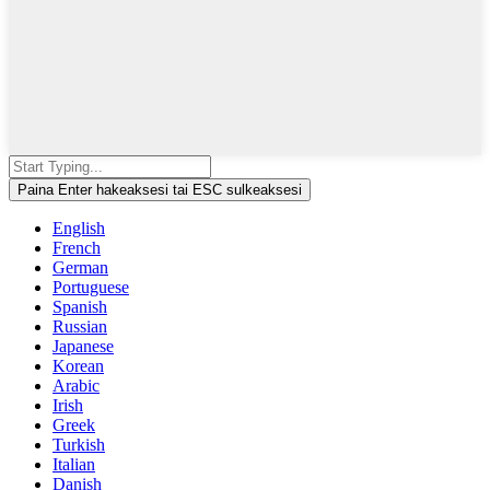
Paina Enter hakeaksesi tai ESC sulkeaksesi
English
French
German
Portuguese
Spanish
Russian
Japanese
Korean
Arabic
Irish
Greek
Turkish
Italian
Danish