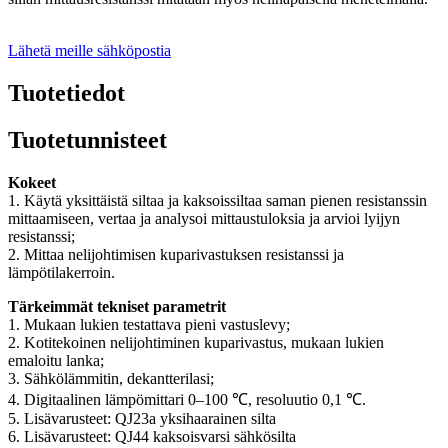
Lähetä meille sähköpostia
Tuotetiedot
Tuotetunnisteet
Kokeet
1. Käytä yksittäistä siltaa ja kaksoissiltaa saman pienen resistanssin
mittaamiseen, vertaa ja analysoi mittaustuloksia ja arvioi lyijyn
resistanssi;
2. Mittaa nelijohtimisen kuparivastuksen resistanssi ja
lämpötilakerroin.
Tärkeimmät tekniset parametrit
1. Mukaan lukien testattava pieni vastuslevy;
2. Kotitekoinen nelijohtiminen kuparivastus, mukaan lukien
emaloitu lanka;
3. Sähkölämmitin, dekantterilasi;
4. Digitaalinen lämpömittari 0–100 ℃, resoluutio 0,1 ℃.
5. Lisävarusteet: QJ23a yksihaarainen silta
6. Lisävarusteet: QJ44 kaksoisvarsi sähkösilta