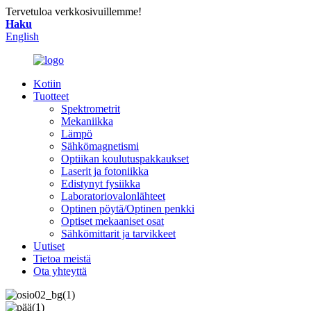
Tervetuloa verkkosivuillemme!
Haku
English
Kotiin
Tuotteet
Spektrometrit
Mekaniikka
Lämpö
Sähkömagnetismi
Optiikan koulutuspakkaukset
Laserit ja fotoniikka
Edistynyt fysiikka
Laboratoriovalonlähteet
Optinen pöytä/Optinen penkki
Optiset mekaaniset osat
Sähkömittarit ja tarvikkeet
Uutiset
Tietoa meistä
Ota yhteyttä