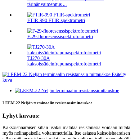
tärinänvaimennus ...
FTIR-990 FTIR-spektrometri
F-29-fluoresenssispektrofotometri
TJ270-30A
kaksoissädeinfrapunaspektrofotometri
LEEM-22 Neljän terminaalin resistanssimittauskoe
Lyhyt kuvaus:
Kaksoishaaraisen sillan lisäksi matalaa resistanssia voidaan mitata
myös nelinapaisella voltammetrialla. Itse asiassa kaksoishaaraisen
sillan mittausresistanssi mitataan myös nelinapaisella menetelmällä.