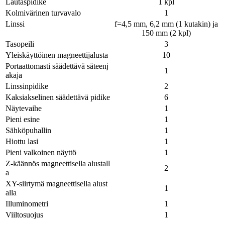
Lautaspidike
1 kpl
Kolmivärinen turvavalo
1
Linssi
f=4,5 mm, 6,2 mm (1 kutakin) ja
150 mm (2 kpl)
Tasopeili
3
Yleiskäyttöinen magneettijalusta
10
Portaattomasti säädettävä säteenj
1
akaja
Linssinpidike
2
Kaksiakselinen säädettävä pidike
6
Näytevaihe
1
Pieni esine
1
Sähköpuhallin
1
Hiottu lasi
1
Pieni valkoinen näyttö
1
Z-käännös magneettisella alustall
2
a
XY-siirtymä magneettisella alust
1
alla
Illuminometri
1
Viiltosuojus
1