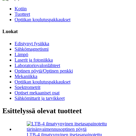
Kotiin
Tuotteet
Optiikan koulutuspakkaukset
Luokat
Edistynyt fysiikka
Sähkömagnetismi
Lämpö
Laserit ja fotoniikka
Laboratoriovalonlähteet
Optinen pöytä/Optinen penkki
Mekaniikka
Optiikan koulutuspakkaukset
Spektrometrit
Optiset mekaaniset osat
Sähkömittarit ja tarvikkeet
Esittelyssä olevat tuotteet
LTB-4 ilmatyynyinen itsetasapainotettu