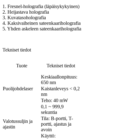
1. Fresnel-holografia (läpäisykykyinen)
2. Heijastava holografia
3. Kuvatasoholografia
4. Kaksivaiheinen sateenkaariholografia
5. Yhden askeleen sateenkaariholografia
Tekniset tiedot
Tuote
Tekniset tiedot
Keskiaallonpituus:
650 nm
Puolijohdelaser
Kaistanleveys < 0,2
nm
Teho: 40 mW
0,1 ~ 999,9
sekuntia
Tila: B-portti, T-
Valotussuljin ja
portti, ajastus ja
ajastin
avoin
Käyttö: