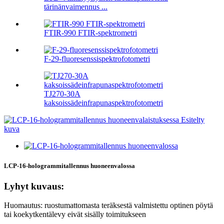
tärinänvaimennus ...
FTIR-990 FTIR-spektrometri
F-29-fluoresenssispektrofotometri
TJ270-30A
kaksoissädeinfrapunaspektrofotometri
LCP-16-hologrammitallennus huoneenvalossa
Lyhyt kuvaus:
Huomautus: ruostumattomasta teräksestä valmistettu optinen pöytä
tai koekytkentälevy eivät sisälly toimitukseen