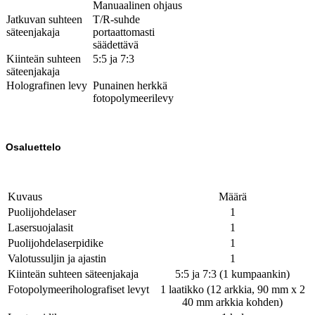
Manuaalinen ohjaus
Jatkuvan suhteen
T/R-suhde
säteenjakaja
portaattomasti
säädettävä
Kiinteän suhteen
5:5 ja 7:3
säteenjakaja
Holografinen levy
Punainen herkkä
fotopolymeerilevy
Osaluettelo
Kuvaus
Määrä
Puolijohdelaser
1
Lasersuojalasit
1
Puolijohdelaserpidike
1
Valotussuljin ja ajastin
1
Kiinteän suhteen säteenjakaja
5:5 ja 7:3 (1 kumpaankin)
Fotopolymeeriholografiset levyt
1 laatikko (12 arkkia, 90 mm x 2
40 mm arkkia kohden)