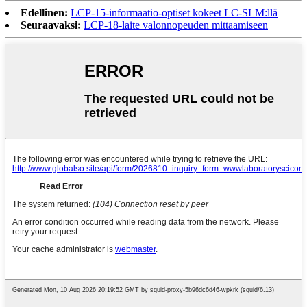
Edellinen:
LCP-15-informaatio-optiset kokeet LC-SLM:llä
Seuraavaksi:
LCP-18-laite valonnopeuden mittaamiseen