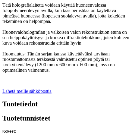
Tätä holografialaitetta voidaan käyttää huoneenvalossa
fotopolymeerilevyn avulla, kun taas perustilaa on käytettävä
pimeässä huoneessa (hopeisen suolalevyn avulla), jotta kokeiden
tekeminen on helpompaa.
Huonevaloholografian ja valkoisen valon rekonstruktion etuna on
sen helppokäyttöisyys ja korkea diffraktiotehokkuus, joten kohteen
kuva voidaan rekonstruoida erittäin hyvin.
Huomautus: Tämän sarjan kanssa käytettäväksi tarvitaan
ruostumattomasta teräksestä valmistettu optinen pöytä tai
koekytkentälevy (1200 mm x 600 mm x 600 mm), jossa on
optimaalinen vaimennus.
Lähetä meille sähköpostia
Tuotetiedot
Tuotetunnisteet
Kokeet: