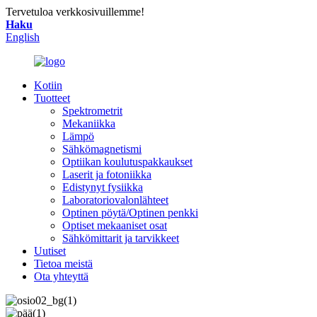
Tervetuloa verkkosivuillemme!
Haku
English
Kotiin
Tuotteet
Spektrometrit
Mekaniikka
Lämpö
Sähkömagnetismi
Optiikan koulutuspakkaukset
Laserit ja fotoniikka
Edistynyt fysiikka
Laboratoriovalonlähteet
Optinen pöytä/Optinen penkki
Optiset mekaaniset osat
Sähkömittarit ja tarvikkeet
Uutiset
Tietoa meistä
Ota yhteyttä