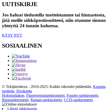
UUTISKIRJE
Jos haluat tiedustella tuotteistamme tai hinnastosta,
jätä meille sähköpostiosoitteesi, niin otamme sinuun
yhteyttä 24 tunnin kuluessa.
KYSY NYT
SOSIAALINEN
© Tekijänoikeus - 2010-2025: Kaikki oikeudet pidätetään.
Kuumia
tuotteita
,
Sivukartta
Holografiakoe
,
Fluoresenssispektrometri
,
Fourier-spektrometri
,
Ripaspektrometri
,
Raman-spektrometri
,
CCD-spektrometri
,
Lähetä sähköpostia